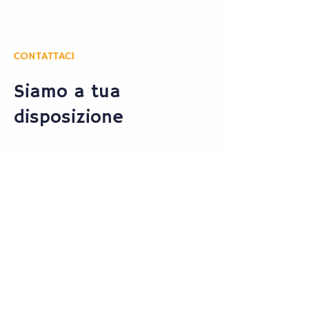
CONTATTACI
Siamo a tua
disposizione
Compila il form con i tuoi dati e verrai
ricontattato entro 24 ore.
Nome
Cognome
Email