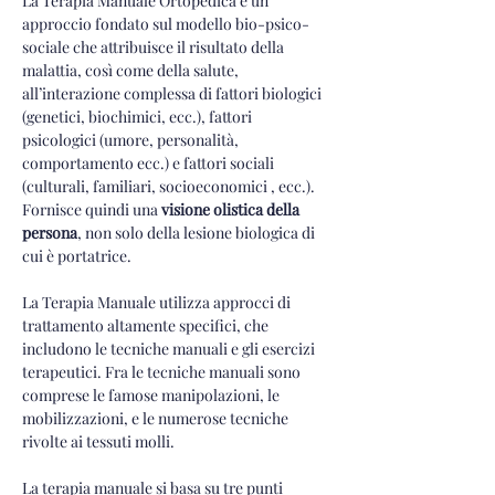
La Terapia Manuale Ortopedica è un 
approccio fondato sul modello bio-psico-
sociale che attribuisce il risultato della 
malattia, così come della salute, 
all’interazione complessa di fattori biologici 
(genetici, biochimici, ecc.), fattori 
psicologici (umore, personalità, 
comportamento ecc.) e fattori sociali 
(culturali, familiari, socioeconomici , ecc.). 
Fornisce quindi una 
visione olistica della 
persona
, non solo della lesione biologica di 
cui è portatrice.
La Terapia Manuale utilizza approcci di 
trattamento altamente specifici, che 
includono le tecniche manuali e gli esercizi 
terapeutici. Fra le tecniche manuali sono 
comprese le famose manipolazioni, le 
mobilizzazioni, e le numerose tecniche 
rivolte ai tessuti molli.
La terapia manuale
 si basa su tre punti 