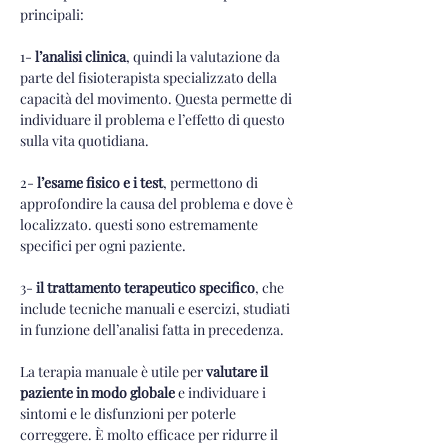
principali:
1-
 l’analisi clinica
, quindi la valutazione da 
parte del fisioterapista specializzato della 
capacità del movimento. Questa permette di 
individuare il problema e l’effetto di questo 
sulla vita quotidiana.
2- 
l’esame fisico e i test
, permettono di 
approfondire la causa del problema e dove è 
localizzato. questi sono estremamente 
specifici per ogni paziente.
3- 
il trattamento terapeutico specifico
, che 
include tecniche manuali e esercizi, studiati 
in funzione dell’analisi fatta in precedenza.
La terapia manuale è utile per 
valutare il 
paziente in modo globale
 e individuare i 
sintomi e le disfunzioni per poterle 
correggere. È molto efficace per ridurre il 