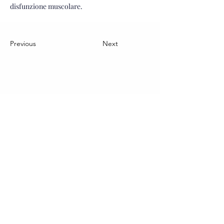
disfunzione muscolare.
Previous
Next
CONTATTACI
Siamo a tua
disposizione
Compila il form con i tuoi dati e verrai
ricontattato entro 24 ore.
Nome